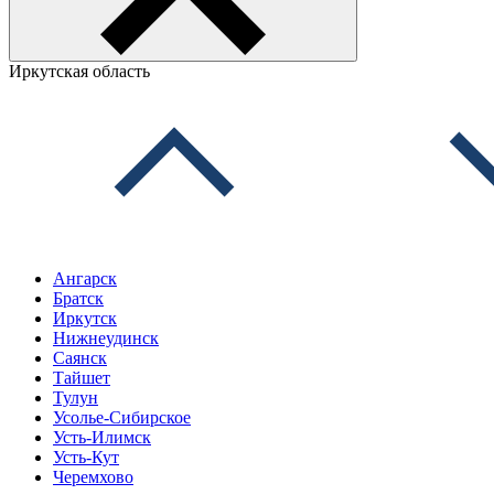
Иркутская область
Ангарск
Братск
Иркутск
Нижнеудинск
Саянск
Тайшет
Тулун
Усолье-Сибирское
Усть-Илимск
Усть-Кут
Черемхово