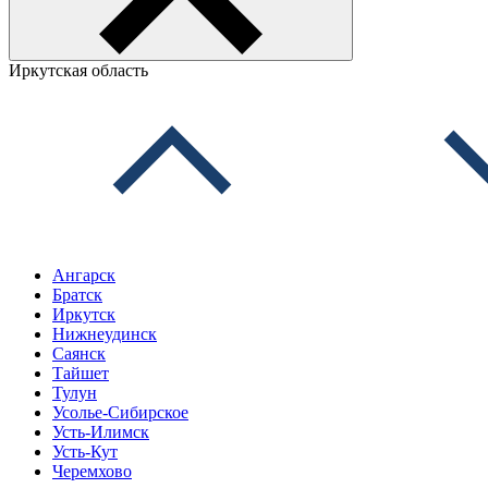
Иркутская область
Ангарск
Братск
Иркутск
Нижнеудинск
Саянск
Тайшет
Тулун
Усолье-Сибирское
Усть-Илимск
Усть-Кут
Черемхово