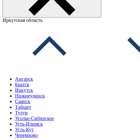
Иркутская область
Ангарск
Братск
Иркутск
Нижнеудинск
Саянск
Тайшет
Тулун
Усолье-Сибирское
Усть-Илимск
Усть-Кут
Черемхово