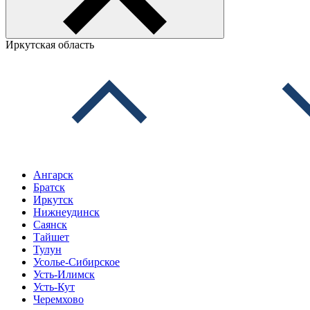
Иркутская область
Ангарск
Братск
Иркутск
Нижнеудинск
Саянск
Тайшет
Тулун
Усолье-Сибирское
Усть-Илимск
Усть-Кут
Черемхово