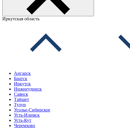
Иркутская область
Ангарск
Братск
Иркутск
Нижнеудинск
Саянск
Тайшет
Тулун
Усолье-Сибирское
Усть-Илимск
Усть-Кут
Черемхово